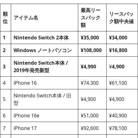
最高リー
順
リースバッ
アイテム名
スバック
位
ク額
中央値
額
1
Nintendo Switch 2本体
¥35,000
¥34,000
2
Windows ノートパソコン
¥108,000
¥16,800
Nintendo Switch本体 /
3
¥4,900
¥
4,900
2019年発売新型
4
iPhone 16
¥74.300
¥61,100
Nintendo Switch本体 / 旧
5
¥4,900
¥4,900
型
6
iPhone 16e
¥51,000
¥40,900
7
iPhone 17
¥92,600
¥78,100